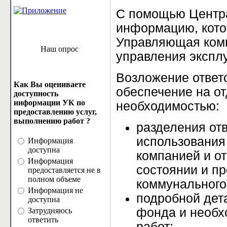
С помощью Центра
информацию, кото
Управляющая комп
Наш опрос
управления экспл
Возложение ответ
Как Вы оцениваете
обеспечение на о
доступность
информации УК по
необходимостью:
предоставлению услуг,
выполнению работ ?
разделения от
использования
Информация
доступна
компанией и о
Информация
состоянии и п
предоставляется не в
полном объеме
коммунального
Информация не
подробной дет
доступна
фонда и необх
Затрудняюсь
ответить
работ;